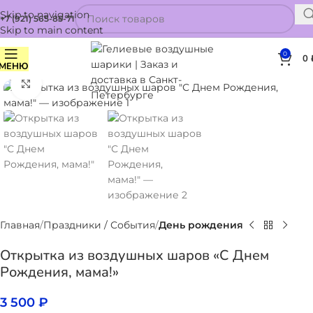
Skip to navigation
+7 (921) 565-85-71
Skip to main content
0
0
МЕНЮ
Нажмите, чтобы увеличить
Главная
Праздники / События
День рождения
Открытка из воздушных шаров «С Днем
Рождения, мама!»
3 500
₽