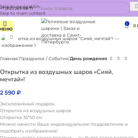
Skip to navigation
+7 (921) 565-85-71
Skip to main content
0
0
МЕНЮ
Нажмите, чтобы увеличить
Главная
Праздники / События
День рождения
Открытка из воздушных шаров «Сияй,
мечтай»!
2 590
₽
Эксклюзивный подарок
Открытка из воздушных шаров
Открытка 35*50 см
Можно нанести Ваше индивидуальное поздравление и
подобрать изображение!
Преимущество такого подарка — он будет долго радовать