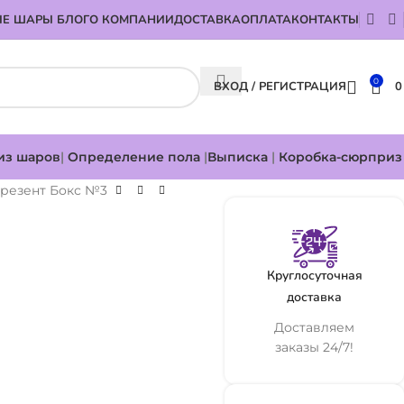
Е ШАРЫ БЛОГ
О КОМПАНИИ
ДОСТАВКА
ОПЛАТА
КОНТАКТЫ
0
ВХОД / РЕГИСТРАЦИЯ
из шаров
|
Определение пола
|
Выписка
|
Коробка-сюрприз
резент Бокс №3
Круглосуточная
доставка
Доставляем
заказы 24/7!