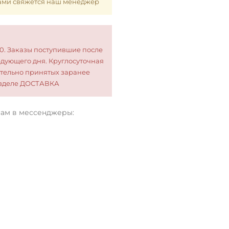
 Вами свяжется наш менеджер
00. Заказы поступившие после
едующего дня. Круглосуточная
тельно принятых заранее
разделе ДОСТАВКА
нам в мессенджеры: