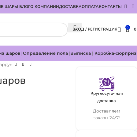
Е ШАРЫ БЛОГ
О КОМПАНИИ
ДОСТАВКА
ОПЛАТА
КОНТАКТЫ
0
ВХОД / РЕГИСТРАЦИЯ
из шаров
|
Определение пола
|
Выписка
|
Коробка-сюрприз
appy»
шаров
Круглосуточная
доставка
Доставляем
заказы 24/7!