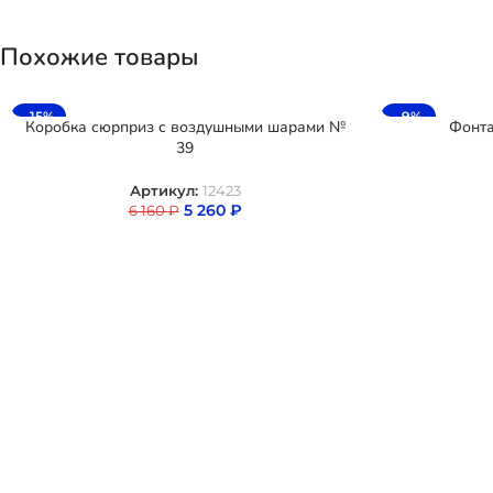
Похожие товары
-15%
-9%
Коробка сюрприз с воздушными шарами №
Фонта
39
Артикул:
12423
5 260
₽
6 160
₽