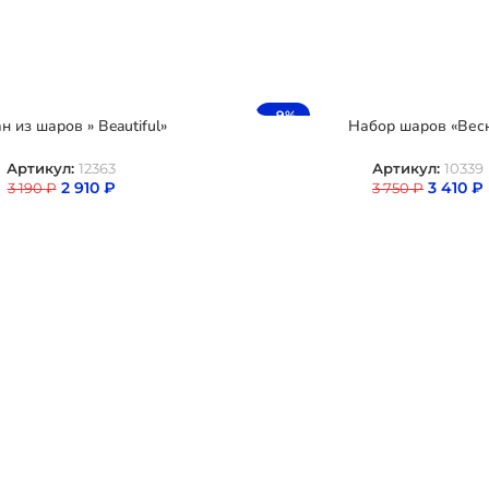
-9%
н из шаров » Beautiful»
Набор шаров «Вес
Артикул:
12363
Артикул:
10339
2 910
₽
3 410
₽
3 190
₽
3 750
₽