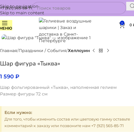
Skip to navigation
+7 (921) 565-85-71
Skip to main content
0
0
МЕНЮ
Нажмите, чтобы увеличить
Главная
Праздники / События
Хеллоуин
Шар фигура «Тыква»
1 590
₽
Шар фольгированный «Тыква», наполненная гелием
Размер фигуры 72 см
Если нужно:
Для того, чтобы изменить состав или цветовую гамму оставьте
комментарий к заказу или позвоните нам +7 (921) 565-85-71