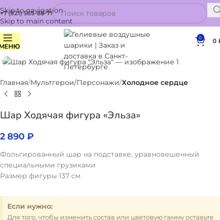
Skip to navigation
+7 (921) 565-85-71
Skip to main content
0
0
МЕНЮ
Нажмите, чтобы увеличить
Главная
Мультгерои/Персонажи
Холодное сердце
Шар Ходячая фигура «Эльза»
2 890
₽
Фольгированный шар на подставке, уравновешенный
специальными грузиками
Размер фигуры 137 см
Если нужно:
Для того, чтобы изменить состав или цветовую гамму оставьте