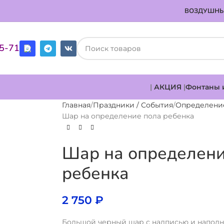
ВОЗДУШНЫ
85-71
|
АКЦИЯ
|
Фонтаны 
Главная
Праздники / События
Определени
Шар на определение пола ребенка
Шар на определени
ребенка
2 750
₽
Большой черный шар с надписью и наполн