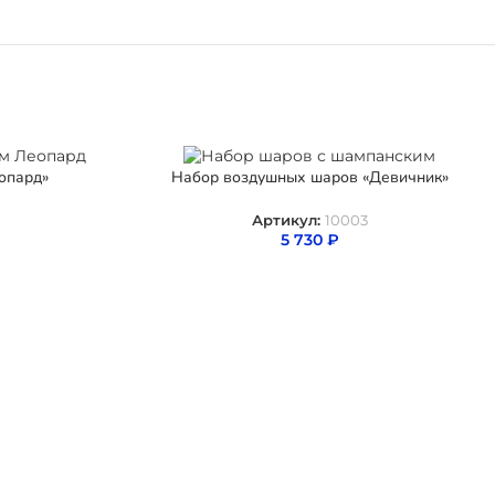
опард»
Набор воздушных шаров «Девичник»
Артикул:
10003
5 730
₽