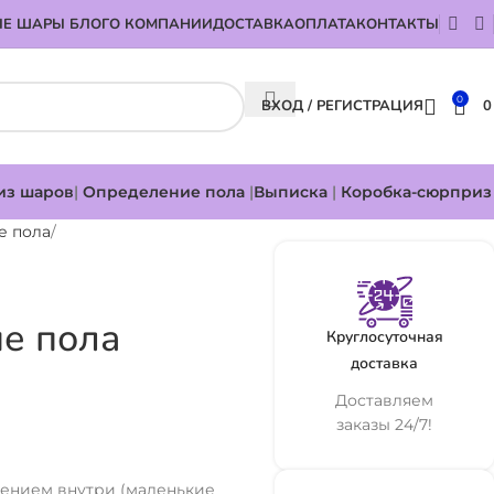
Е ШАРЫ БЛОГ
О КОМПАНИИ
ДОСТАВКА
ОПЛАТА
КОНТАКТЫ
0
ВХОД / РЕГИСТРАЦИЯ
из шаров
|
Определение пола
|
Выписка
|
Коробка-сюрприз
е пола
е пола
Круглосуточная
доставка
Доставляем
заказы 24/7!
ением внутри (маленькие