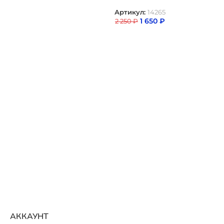
Артикул:
14265
1 650
₽
2 250
₽
АККАУНТ