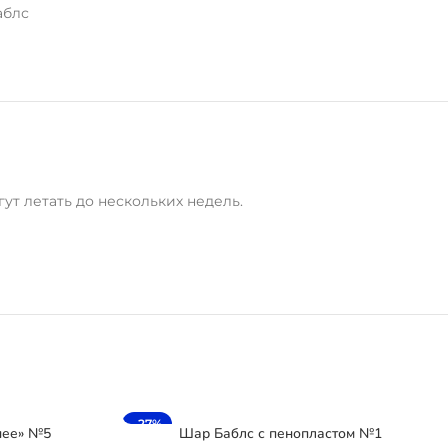
аблс
ут летать до нескольких недель.
-27%
нее» №5
Шар Баблс с пенопластом №1