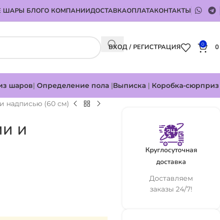
 ШАРЫ БЛОГ
О КОМПАНИИ
ДОСТАВКА
ОПЛАТА
КОНТАКТЫ
0
ВХОД / РЕГИСТРАЦИЯ
из шаров
|
Определение пола
|
Выписка
|
Коробка-сюрприз
и надписью (60 см)
ми и
Круглосуточная
доставка
Доставляем
заказы 24/7!