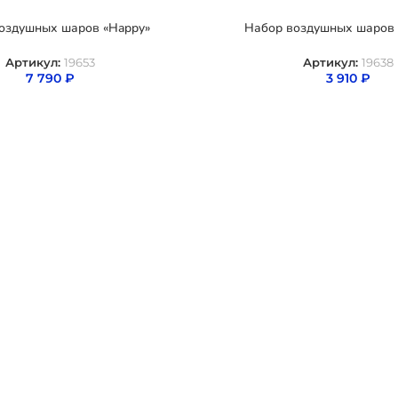
оздушных шаров «Happy»
Набор воздушных шаров 
Артикул:
19653
Артикул:
19638
7 790
₽
3 910
₽