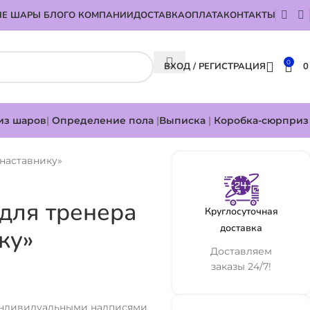
Е ШАРЫ БЛОГ
О КОМПАНИИ
ДОСТАВКА
ОПЛАТА
КОНТАКТЫ
0
ВХОД / РЕГИСТРАЦИЯ
из шаров
|
Определение пола
|
Выписка
|
Коробка-сюрприз
наставнику»
 для тренера
Круглосуточная
доставка
ку»
Доставляем
заказы 24/7!
 индивидуальными надписями