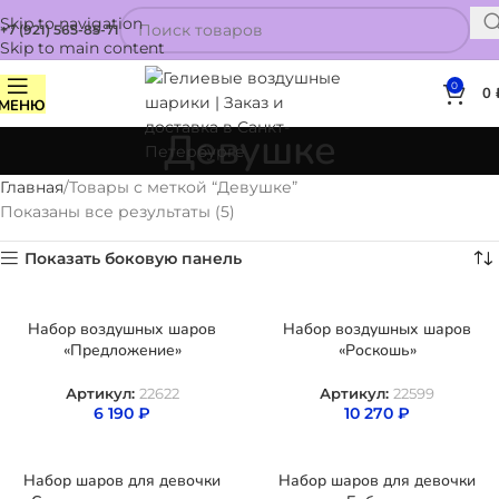
Skip to navigation
+7 (921) 565-85-71
Skip to main content
0
0
МЕНЮ
Девушке
Главная
Товары с меткой “Девушке”
Показаны все результаты (5)
Показать боковую панель
Набор воздушных шаров
Набор воздушных шаров
«Предложение»
«Роскошь»
Артикул:
22622
Артикул:
22599
6 190
₽
10 270
₽
Набор шаров для девочки
Набор шаров для девочки