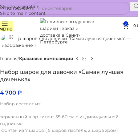
Skip to navigation
+7 (921) 565-85-71
Skip to main content
0
0
МЕНЮ
Нажмите, чтобы увеличить
Главная
Красивые композиции
Набор шаров для девочки «Самая лучшая
доченька»
4 700
₽
Набор состоит из:
зеркальный шар гигант 55-60 см с индивидуальной
надписью
фонтан из 7 шаров ( 5 шаров пастель, 2 шара хром)