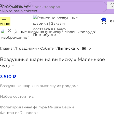
Skip to navigation
+7 (921) 565-85-71
Skip to main content
0
0
МЕНЮ
Нажмите, чтобы увеличить
Главная
Праздники / События
Выписка
Воздушные шары на выписку » Маленькое
чудо»
3 510
₽
Воздушные шары на выписку из роддома
Набор состоит из:
Фольгированная фигура Мишка Барни
Фонтан из 7 шаров :