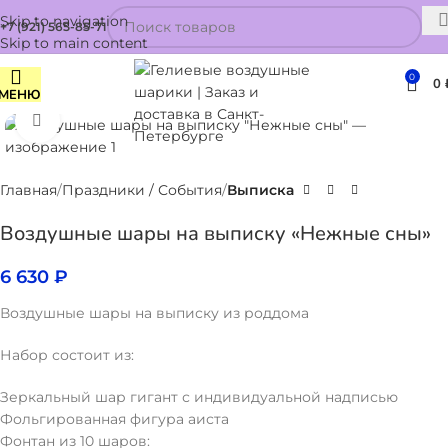
Skip to navigation
+7 (921) 565-85-71
Skip to main content
0
0
МЕНЮ
Нажмите, чтобы увеличить
Главная
Праздники / События
Выписка
Воздушные шары на выписку «Нежные сны»
6 630
₽
Воздушные шары на выписку из роддома
Набор состоит из:
Зеркальный шар гигант с индивидуальной надписью
Фольгированная фигура аиста
Фонтан из 10 шаров: