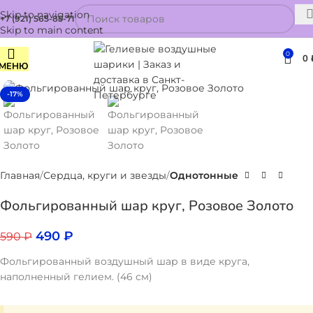
Skip to navigation
+7 (921) 565-85-71
Skip to main content
0
0
МЕНЮ
Нажмите, чтобы увеличить
-17%
Главная
Сердца, круги и звезды
Однотонные
Фольгированный шар круг, Розовое Золото
490
₽
590
₽
Фольгированный воздушный шар в виде круга,
наполненный гелием. (46 см)