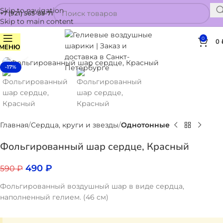
Skip to navigation
+7 (921) 565-85-71
Skip to main content
0
0
МЕНЮ
Нажмите, чтобы увеличить
-17%
Главная
Сердца, круги и звезды
Однотонные
Фольгированный шар сердце, Красный
490
₽
590
₽
Фольгированный воздушный шар в виде сердца,
наполненный гелием. (46 см)