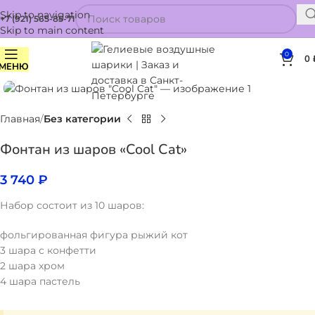
Skip to navigation
+7 (921) 565-85-71
Skip to main content
0
0
МЕНЮ
Нажмите, чтобы увеличить
Главная
Без категории
Фонтан из шаров «Cool Cat»
3 740
₽
Набор состоит из 10 шаров:
фольгированная фигура рыжий кот
3 шара с конфетти
2 шара хром
4 шара пастель