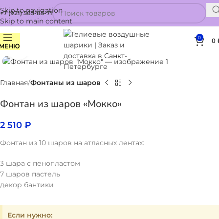
Skip to navigation
+7 (921) 565-85-71
Skip to main content
0
0
МЕНЮ
Нажмите, чтобы увеличить
Главная
Фонтаны из шаров
Фонтан из шаров «Мокко»
2 510
₽
Фонтан из 10 шаров на атласных лентах:
3 шара с пенопластом
7 шаров пастель
декор бантики
Если нужно: