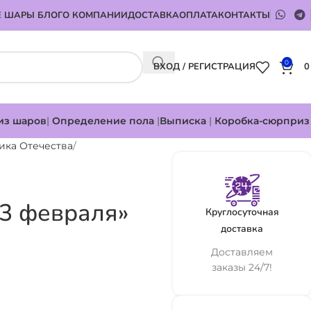
 ШАРЫ БЛОГ
О КОМПАНИИ
ДОСТАВКА
ОПЛАТА
КОНТАКТЫ
0
ВХОД / РЕГИСТРАЦИЯ
из шаров
|
Определение пола
|
Выписка
|
Коробка-сюрприз
ика Отечества
23 февраля»
Круглосуточная
доставка
Доставляем
заказы 24/7!