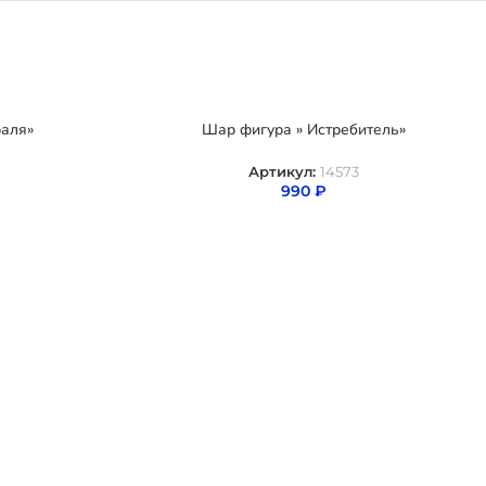
аля»
Шар фигура » Истребитель»
Артикул:
14573
990
₽