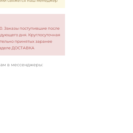
 Вами свяжется наш менеджер
00. Заказы поступившие после
едующего дня. Круглосуточная
тельно принятых заранее
разделе ДОСТАВКА
нам в мессенджеры: