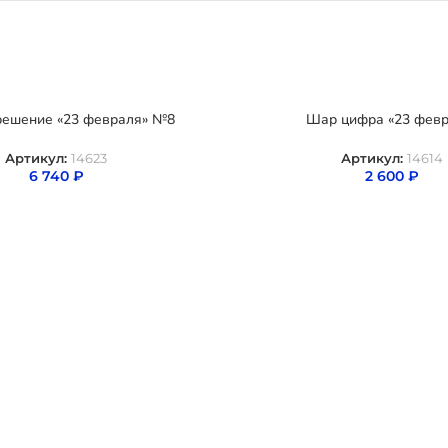
решение «23 февраля» №8
Шар цифра «23 февр
Артикул:
14623
Артикул:
14614
6 740
₽
2 600
₽