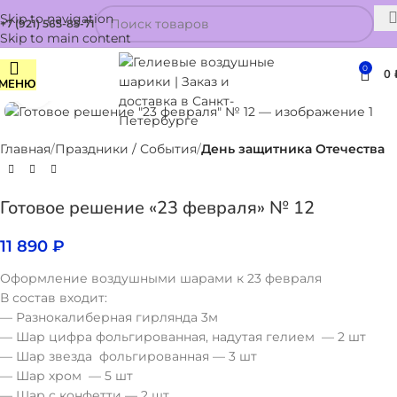
Skip to navigation
+7 (921) 565-85-71
Skip to main content
0
0
МЕНЮ
Нажмите, чтобы увеличить
Главная
Праздники / События
День защитника Отечества
Готовое решение «23 февраля» № 12
11 890
₽
Оформление воздушными шарами к 23 февраля
В состав входит:
— Разнокалиберная гирлянда 3м
— Шар цифра фольгированная, надутая гелием — 2 шт
— Шар звезда фольгированная — 3 шт
— Шар хром — 5 шт
— Шар с конфетти — 2 шт