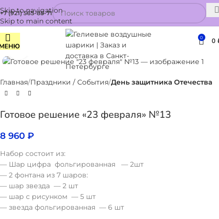
Skip to navigation
+7 (921) 565-85-71
Skip to main content
0
0
МЕНЮ
Нажмите, чтобы увеличить
Главная
Праздники / События
День защитника Отечества
Готовое решение «23 февраля» №13
8 960
₽
Набор состоит из:
— Шар цифра фольгированная — 2шт
— 2 фонтана из 7 шаров:
— шар звезда — 2 шт
— шар с рисунком — 5 шт
— звезда фольгированная — 6 шт