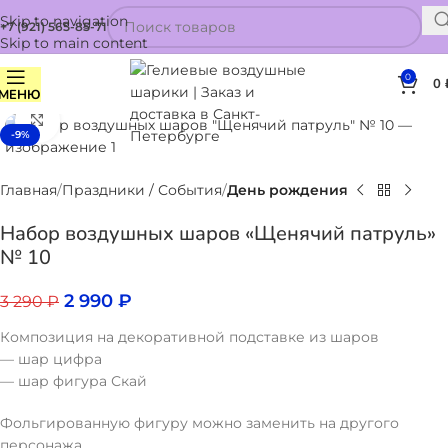
Skip to navigation
+7 (921) 565-85-71
Skip to main content
0
0
МЕНЮ
Нажмите, чтобы увеличить
-9%
Главная
Праздники / События
День рождения
Набор воздушных шаров «Щенячий патруль»
№ 10
2 990
₽
3 290
₽
Композиция на декоративной подставке из шаров
— шар цифра
— шар фигура Скай
Фольгированную фигуру можно заменить на другого
персонажа