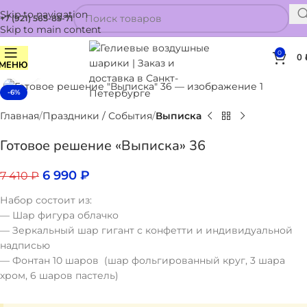
Skip to navigation
+7 (921) 565-85-71
Skip to main content
0
0
МЕНЮ
Нажмите, чтобы увеличить
-6%
Главная
Праздники / События
Выписка
Готовое решение «Выписка» 36
6 990
₽
7 410
₽
Набор состоит из:
— Шар фигура облачко
— Зеркальный шар гигант с конфетти и индивидуальной
надписью
— Фонтан 10 шаров (шар фольгированный круг, 3 шара
хром, 6 шаров пастель)