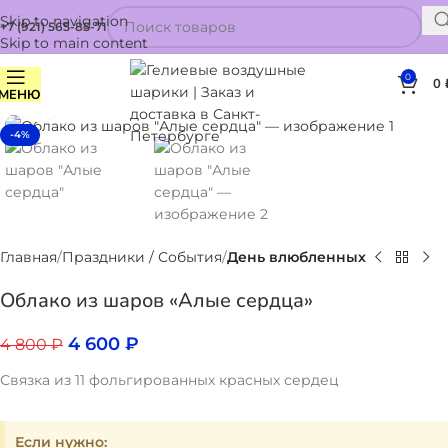
Skip to navigation
+7 (921) 565-85-71
Skip to main content
0
0
МЕНЮ
Нажмите, чтобы увеличить
-4%
Главная
Праздники / События
День влюбленных
Облако из шаров «Алые сердца»
4 600
₽
4 800
₽
Связка из 11 фольгированных красных сердец
Если нужно: