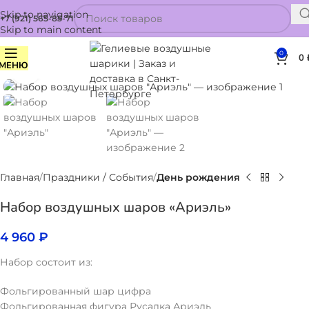
Skip to navigation
+7 (921) 565-85-71
Skip to main content
0
0
МЕНЮ
Нажмите, чтобы увеличить
Главная
Праздники / События
День рождения
Набор воздушных шаров «Ариэль»
4 960
₽
Набор состоит из:
Фольгированный шар цифра
Фольгированная фигура Русалка Ариэль