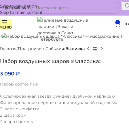
Skip to navigation
+7 (921) 565-85-71
Skip to main content
0
0
МЕНЮ
Нажмите, чтобы увеличить
Главная
Праздники / События
Выписка
Набор воздушных шаров «Классика»
3 090
₽
Набор состоит из:
Фольгированная звезда с индивидуальной надписью
Фольгированное сердце с индивидуальной надписью
2 шара с конфетти
2 шара хром
4 шара пастель