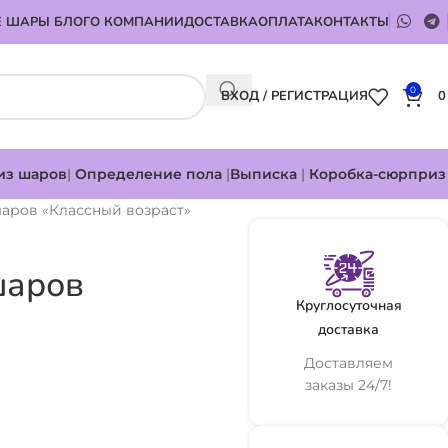
 ШАРЫ БЛОГ
О КОМПАНИИ
ДОСТАВКА
ОПЛАТА
КОНТАКТЫ
0
ВХОД / РЕГИСТРАЦИЯ
из шаров
|
Определение пола
|
Выписка
|
Коробка-сюрприз
аров «Классный возраст»
шаров
Круглосуточная
доставка
Доставляем
заказы 24/7!