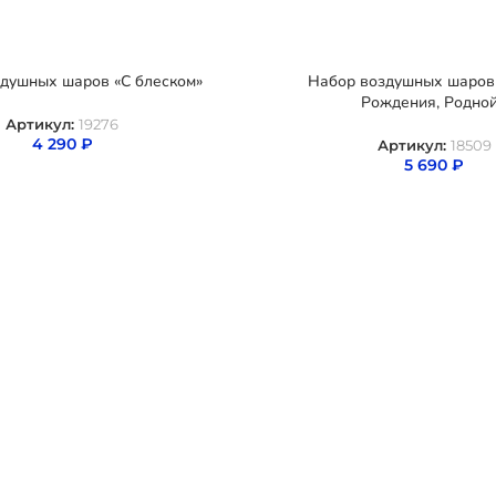
душных шаров «С блеском»
Набор воздушных шаров
Рождения, Родной
Артикул:
19276
4 290
₽
Артикул:
18509
5 690
₽