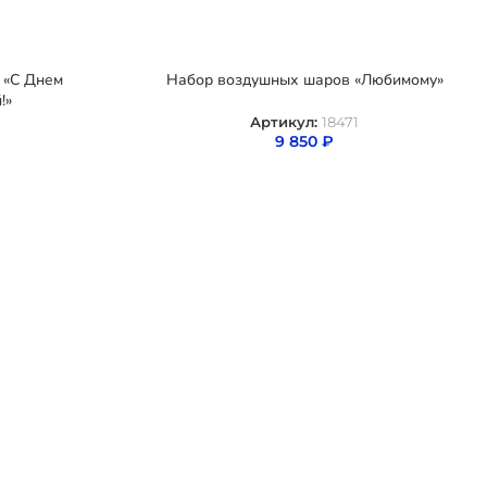
 «С Днем
Набор воздушных шаров «Любимому»
!»
Артикул:
18471
9 850
₽