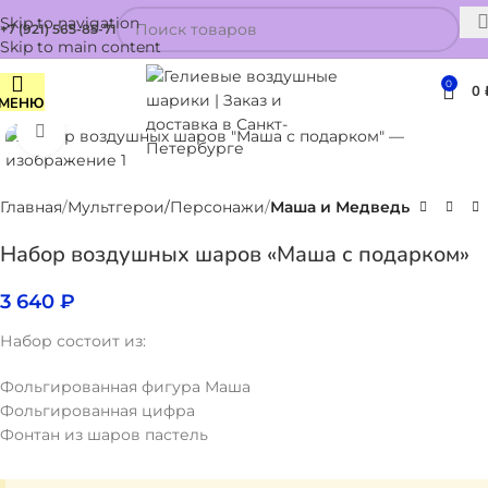
Skip to navigation
+7 (921) 565-85-71
Skip to main content
0
0
МЕНЮ
Нажмите, чтобы увеличить
Главная
Мультгерои/Персонажи
Маша и Медведь
Набор воздушных шаров «Маша с подарком»
3 640
₽
Набор состоит из:
Фольгированная фигура Маша
Фольгированная цифра
Фонтан из шаров пастель