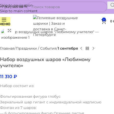
Skip to navigation
+7 (921) 565-85-71
Skip to main content
0
0
МЕНЮ
Нажмите, чтобы увеличить
Главная
Праздники / События
1 сентября
Набор воздушных шаров «Любимому
учителю»
11 310
₽
Набор состоит из:
Фольгированная фигура глобус
Зеркальный шар гигант с индивидуальной надписью
Фонтан из 7 шаров:
— 6 фольгированных фигур Осенние листья