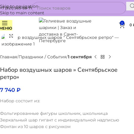
Skip to navigation
+7 (921) 565-85-71
Skip to main content
0
0
МЕНЮ
Нажмите, чтобы увеличить
Главная
Праздники / События
1 сентября
Набор воздушных шаров » Сентябрьское
ретро»
7 740
₽
Набор состоит из:
Фольгированные фигуры школьник, школьница
Зеркальный шар гигант с индивидуальной надписью
Фонтан из 10 шаров с рисунком