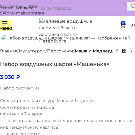
Skip to navigation
+7 (921) 565-85-71
Skip to main content
0
0
МЕНЮ
Нажмите, чтобы увеличить
Главная
Мультгерои/Персонажи
Маша и Медведь
Набор воздушных шаров «Машенька»
3 930
₽
Набор состоит из:
Фольгированная фигура Маша и Медведь
Фольгированная цифра
Фонтан из 7 шаров:
— фольгированная звезда ( дополнительно можно нанести
индивидуальную надпись)
— шар с конфетти