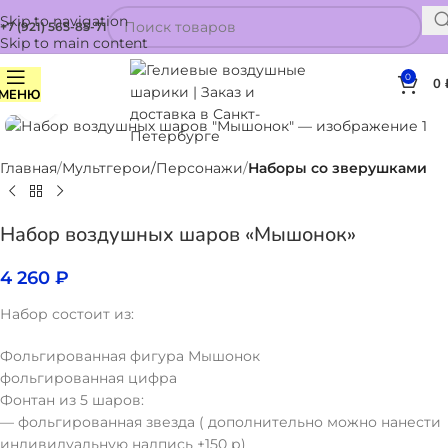
Skip to navigation
+7 (921) 565-85-71
Skip to main content
0
0
МЕНЮ
Нажмите, чтобы увеличить
Главная
Мультгерои/Персонажи
Наборы со зверушками
Набор воздушных шаров «Мышонок»
4 260
₽
Набор состоит из:
Фольгированная фигура Мышонок
фольгированная цифра
Фонтан из 5 шаров:
— фольгированная звезда ( дополнительно можно нанести
индивидуальную надпись +150 р)