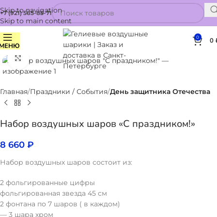
Skip to navigation
+7 (921) 565-85-71
Skip to main content
0
0
МЕНЮ
Нажмите, чтобы увеличить
Главная
Праздники / События
День защитника Отечества
Набор воздушных шаров «С праздником!»
8 660
₽
Набор воздушных шаров состоит из:
2 фольгированные цифры
фольгированная звезда 45 см
2 фонтана по 7 шаров ( в каждом)
— 3 шара хром