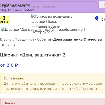
Skip to navigation
+7 (921) 565-85-71
Skip to main content
0
0
МЕНЮ
Нажмите, чтобы увеличить
Главная
Праздники / События
День защитника Отечества
Шарики «День защитника» 2
от:
210
₽
Если нужно:
Для того, чтобы изменить состав или цветовую гамму оставьте
комментарий к заказу или позвоните нам +7 (921) 565-85-71
Важно: