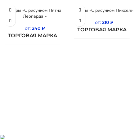
Шары «С рисунком Пятна
Шары «С рисунком Пиксели
Леопарда »
от:
210
₽
от:
240
₽
ТОРГОВАЯ МАРКА
ТОРГОВАЯ МАРКА
BELBAL
СТРАНА
Б
СТРАНА
ПРОИСХОЖДЕНИЯ
Бельгия
ПРОИСХОЖДЕНИЯ