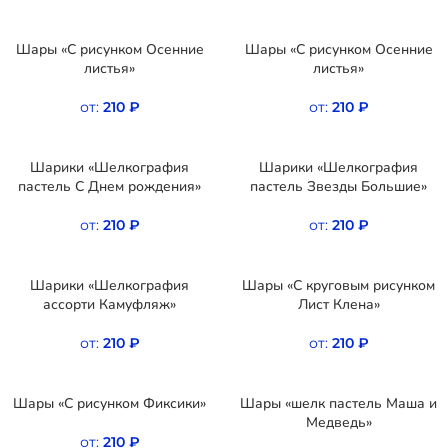
Шары «С рисунком Осенние
Шары «С рисунком Осенние
листья»
листья»
от:
210
₽
от:
210
₽
Шарики «Шелкография
Шарики «Шелкография
пастель С Днем рождения»
пастель Звезды Большие»
от:
210
₽
от:
210
₽
Шарики «Шелкография
Шары «С круговым рисунком
ассорти Камуфляж»
Лист Клена»
от:
210
₽
от:
210
₽
Шары «С рисунком Фиксики»
Шары «шелк пастель Маша и
Медведь»
от:
210
₽