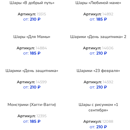
Шары «В добрый путь»
Шары «Любимой маме»
Артикул:
15515
Артикул:
14892
от:
210
₽
от:
185
₽
Шары «Для Мамы»
Шарики «День защитника» 2
Артикул:
14884
Артикул:
14606
от:
185
₽
от:
210
₽
Шарики «День защитника»
Шарики «23 февраля»
Артикул:
14599
Артикул:
14592
от:
210
₽
от:
210
₽
Монстрики (Хагги-Вагги)
Шары с рисунком «1
сентября»
Артикул:
12395
от:
185
₽
Артикул:
12088
от:
210
₽