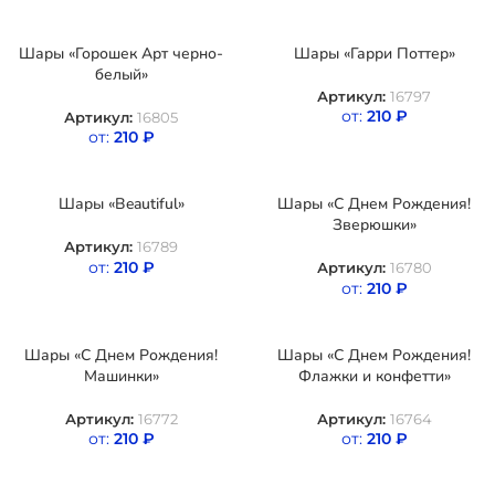
Шары «Горошек Арт черно-
Шары «Гарри Поттер»
белый»
Артикул:
16797
от:
210
₽
Артикул:
16805
от:
210
₽
Шары «Beautiful»
Шары «С Днем Рождения!
Зверюшки»
Артикул:
16789
от:
210
₽
Артикул:
16780
от:
210
₽
Шары «С Днем Рождения!
Шары «С Днем Рождения!
Машинки»
Флажки и конфетти»
Артикул:
16772
Артикул:
16764
от:
210
₽
от:
210
₽