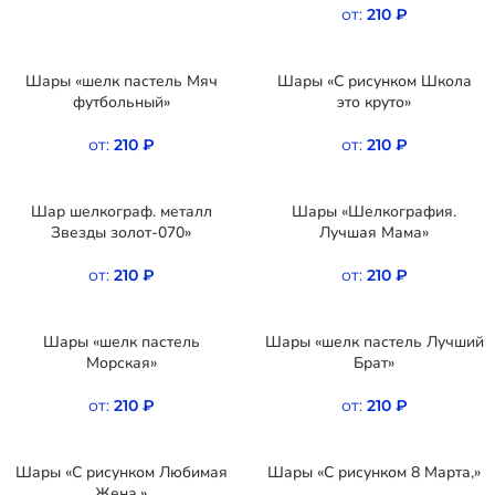
от:
210
₽
Шары «шелк пастель Мяч
Шары «С рисунком Школа
футбольный»
это круто»
от:
210
₽
от:
210
₽
Шар шелкограф. металл
Шары «Шелкография.
Звезды золот-070»
Лучшая Мама»
от:
210
₽
от:
210
₽
Шары «шелк пастель
Шары «шелк пастель Лучший
Морская»
Брат»
от:
210
₽
от:
210
₽
Шары «С рисунком Любимая
Шары «С рисунком 8 Марта,»
Жена,»