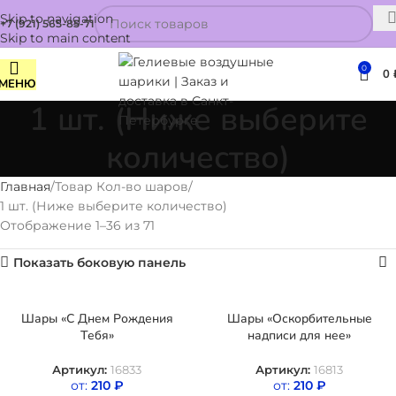
Skip to navigation
+7 (921) 565-85-71
Skip to main content
0
0
МЕНЮ
1 шт. (Ниже выберите
количество)
Главная
Товар Кол-во шаров
1 шт. (Ниже выберите количество)
Отображение 1–36 из 71
Показать боковую панель
Шары «С Днем Рождения
Шары «Оскорбительные
Тебя»
надписи для нее»
Артикул:
16833
Артикул:
16813
от:
210
₽
от:
210
₽