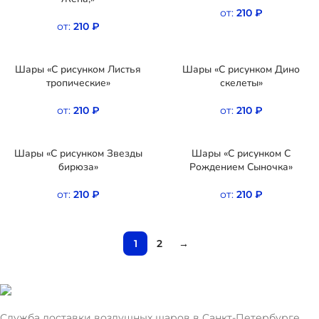
от:
210
₽
от:
210
₽
Шары «С рисунком Листья
Шары «С рисунком Дино
тропические»
скелеты»
от:
210
₽
от:
210
₽
Шары «С рисунком Звезды
Шары «С рисунком С
бирюза»
Рождением Сыночка»
от:
210
₽
от:
210
₽
1
2
→
Служба доставки воздушных шаров в Санкт-Петербурге.