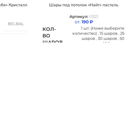
бя» Кристалл
Шары под потолок «Найт» пастель
Артикул:
0323
от:
190
₽
BELBAL
1 шт. (Ниже выберите
КОЛ-
количество)
,
15 шаров
,
25
ВО
шаров
,
30 шаров
,
50
ШАРОВ
шаров
,
100 шаров
Бельгия