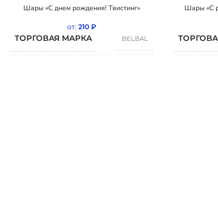
Шары «С днем рождения! Твистинг»
Шары «С р
от:
210
₽
ТОРГОВАЯ МАРКА
ТОРГОВА
BELBAL
СТРАНА
СТРАНА
Бельгия
ПРОИСХОЖДЕНИЯ
ПРОИСХ