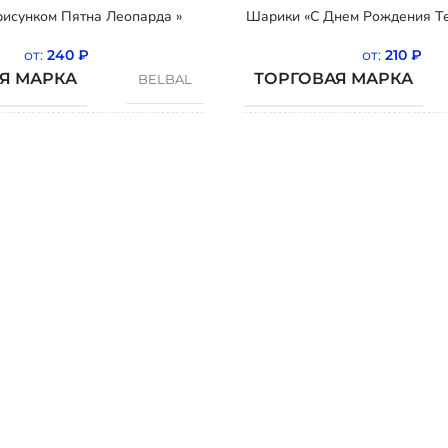
исунком Пятна Леопарда »
Шарики «С Днем Рождения Те
от:
240
₽
от:
210
₽
Я МАРКА
ТОРГОВАЯ МАРКА
BELBAL
СТРАНА
Бельгия
ОЖДЕНИЯ
ПРОИСХОЖДЕНИЯ