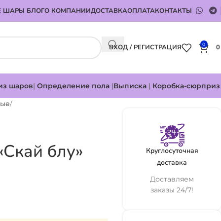
 ШАРЫ БЛОГ
О КОМПАНИИ
ДОСТАВКА
ОПЛАТА
КОНТАКТЫ
0
ВХОД / РЕГИСТРАЦИЯ
из шаров
|
Определение пола
|
Выписка
|
Коробка-сюрприз
ные
«Скай блу»
Круглосуточная
доставка
Доставляем
заказы 24/7!