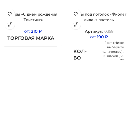
Шары «С днем рождения!
Шары под потолок «Фиолет
Твистинг»
лилак» пастель
от:
210
₽
Артикул:
0358
от:
190
₽
ТОРГОВАЯ МАРКА
BELBAL
1 шт. (Ниже
выберите
КОЛ-
количество)
,
15 шаров
,
25
СТРАНА
ВО
шаров
,
30
Бельгия
ПРОИСХОЖДЕНИЯ
ШАРОВ
шаров
,
50
шаров
,
100
шаров