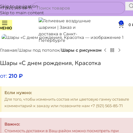
Skip to navigation
+7 (921) 565-85-71
Skip to main content
0
0
МЕНЮ
Нажмите, чтобы увеличить
Главная
Шары под потолок
Шары с рисунком
Шары «С днем рождения, Красотка
от:
210
₽
Если нужно:
Для того, чтобы изменить состав или цветовую гамму оставьте
комментарий к заказу или позвоните нам +7 (921) 565-85-71
Важно:
Стоимость доставки в Ваш район можно посмотреть при