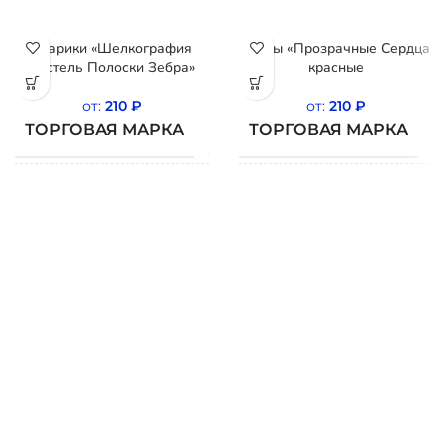
Шарики «Шелкография
Шары «Прозрачные Сердца
пастель Полоски Зебра»
красные
от:
210
₽
от:
210
₽
ТОРГОВАЯ МАРКА
ТОРГОВАЯ МАРКА
BELBAL
СТРАНА
СТРАНА
Бельгия
Б
ПРОИСХОЖДЕНИЯ
ПРОИСХОЖДЕНИЯ