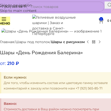
Skip to navigation
+7 (921) 565-85-71
Skip to main content
0
0
МЕНЮ
Нажмите, чтобы увеличить
Главная
Шары под потолок
Шары с рисунком
Шары «День Рождения Балерина»
от:
210
₽
Если нужно:
Для того, чтобы изменить состав или цветовую гамму оставьте
комментарий к заказу или позвоните нам +7 (921) 565-85-71
Важно:
Стоимость доставки в Ваш район можно посмотреть при