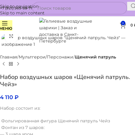
Skip to navigation
+7 (921) 565-85-71
Skip to main content
0
0
МЕНЮ
Нажмите, чтобы увеличить
Главная
Мультгерои/Персонажи
Щенячий патруль
Набор воздушных шаров «Щенячий патруль.
Чейз»
4 110
₽
Набор состоит из:
Фольгированная фигура Щенячий патруль Чейз
Фонтан из 7 шаров:
— 3 шара хром