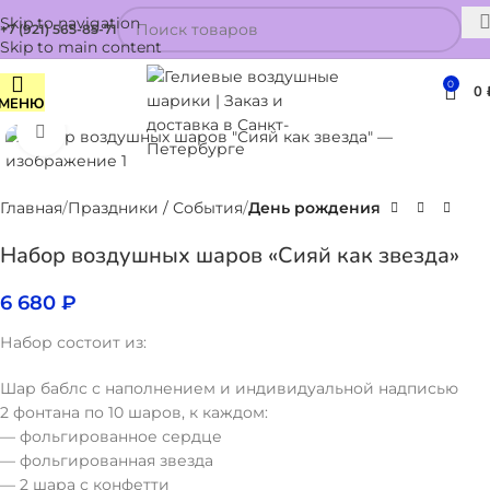
Skip to navigation
+7 (921) 565-85-71
Skip to main content
0
0
МЕНЮ
Нажмите, чтобы увеличить
Главная
Праздники / События
День рождения
Набор воздушных шаров «Сияй как звезда»
6 680
₽
Набор состоит из:
Шар баблс с наполнением и индивидуальной надписью
2 фонтана по 10 шаров, к каждом:
— фольгированное сердце
— фольгированная звезда
— 2 шара с конфетти