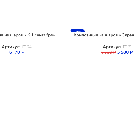
-11%
я из шаров » К 1 сентября»
Композиция из шаров » Здрав
Артикул:
12164
Артикул:
12161
6 170
₽
5 580
₽
6 300
₽