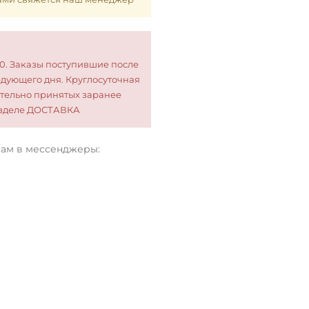
00. Заказы поступившие после
едующего дня. Круглосуточная
тельно принятых заранее
разделе ДОСТАВКА
нам в мессенджеры: