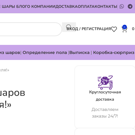
 ШАРЫ БЛОГ
О КОМПАНИИ
ДОСТАВКА
ОПЛАТА
КОНТАКТЫ
0
ВХОД / РЕГИСТРАЦИЯ
из шаров
|
Определение пола
|
Выписка
|
Коробка-сюрприз
ля!»
шаров
Круглосуточная
доставка
я!»
Доставляем
заказы 24/7!