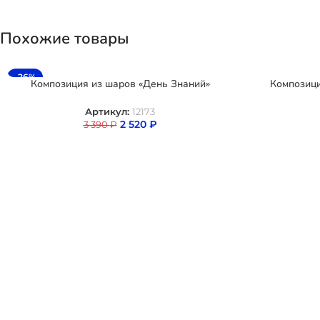
Похожие товары
-26%
Композиция из шаров «День Знаний»
Композици
Артикул:
12173
2 520
₽
3 390
₽