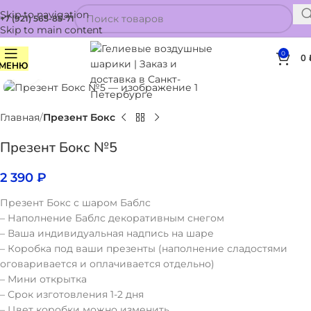
Skip to navigation
+7 (921) 565-85-71
Skip to main content
0
0
МЕНЮ
Нажмите, чтобы увеличить
Главная
Презент Бокс
Презент Бокс №5
2 390
₽
Презент Бокс с шаром Баблс
– Наполнение Баблс декоративным снегом
– Ваша индивидуальная надпись на шаре
– Коробка под ваши презенты (наполнение сладостями
оговаривается и оплачивается отдельно)
– Мини открытка
– Срок изготовления 1-2 дня
– Цвет коробки можно изменить