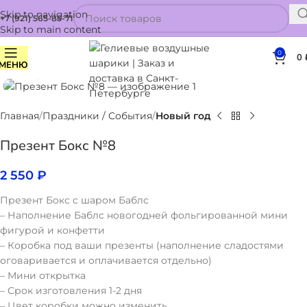
Skip to navigation
+7 (921) 565-85-71
Skip to main content
0
0
МЕНЮ
Нажмите, чтобы увеличить
Главная
Праздники / События
Новый год
Презент Бокс №8
2 550
₽
Презент Бокс с шаром Баблс
– Наполнение Баблс новогодней фольгированной мини
фигурой и конфетти
– Коробка под ваши презенты (наполнение сладостями
оговаривается и оплачивается отдельно)
– Мини открытка
– Срок изготовления 1-2 дня
– Цвет коробки можно изменить