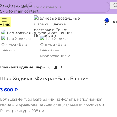
Skip to navigation
+7 (921) 565-85-71
Skip to main content
0
0
МЕНЮ
Нажмите, чтобы увеличить
Главная
Ходячие шары
Шар Ходячая Фигура «Багз Банни»
3 600
₽
Большая фигура Багз Банни из фольги, наполненная
гелием и уравновешенная специальными грузиками.
Размер фигуры 208 см