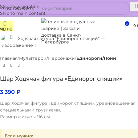
Skip to navigation
+7 (921) 565-85-71
Skip to main content
0
0
МЕНЮ
Нажмите, чтобы увеличить
Главная
Мультгерои/Персонажи
Единороги/Пони
Шар Ходячая фигура «Единорог спящий»
3 390
₽
Шар Ходячая фигура «Единорог спящий», уравновешенная
специальными грузиками.
Размер фигуры 116 см
Если нужно: