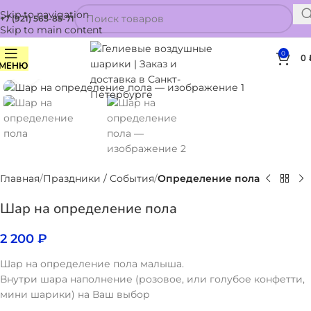
Skip to navigation
+7 (921) 565-85-71
Skip to main content
0
0
МЕНЮ
Нажмите, чтобы увеличить
Главная
Праздники / События
Определение пола
Шар на определение пола
2 200
₽
Шар на определение пола малыша.
Внутри шара наполнение (розовое, или голубое конфетти,
мини шарики) на Ваш выбор