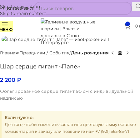
Skip to navigation
+7 (921) 565-85-71
Skip to main content
0
0
МЕНЮ
Нажмите, чтобы увеличить
Главная
Праздники / События
День рождения
Шар сердце гигант «Папе»
2 200
₽
Фольгированное сердце гигант 90 см с индивидуальной
надписью
Если нужно:
Для того, чтобы изменить состав или цветовую гамму оставьте
комментарий к заказу или позвоните нам +7 (921) 565-85-71