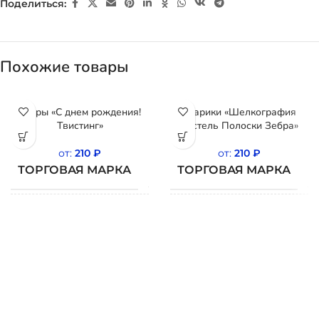
Поделиться:
Похожие товары
Шары «С днем рождения!
Шарики «Шелкография
Твистинг»
пастель Полоски Зебра»
от:
210
₽
от:
210
₽
ТОРГОВАЯ МАРКА
ТОРГОВАЯ МАРКА
BELBAL
СТРАНА
СТРАНА
Бельгия
Б
ПРОИСХОЖДЕНИЯ
ПРОИСХОЖДЕНИЯ