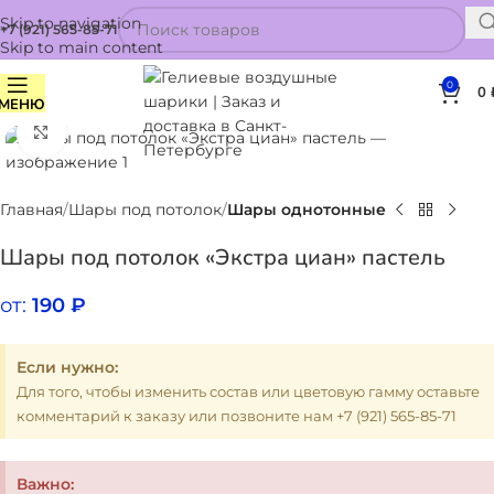
Skip to navigation
+7 (921) 565-85-71
Skip to main content
0
0
МЕНЮ
Нажмите, чтобы увеличить
Главная
Шары под потолок
Шары однотонные
Шары под потолок «Экстра циан» пастель
от:
190
₽
Если нужно:
Для того, чтобы изменить состав или цветовую гамму оставьте
комментарий к заказу или позвоните нам +7 (921) 565-85-71
Важно: