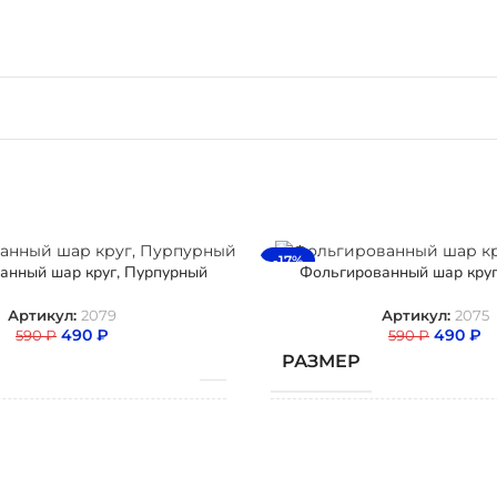
-17%
анный шар круг, Пурпурный
Фольгированный шар круг
Артикул:
2079
Артикул:
2075
490
₽
490
₽
590
₽
590
₽
РАЗМЕР
А
ТИП ШАРА
Фольгированный
Фоль