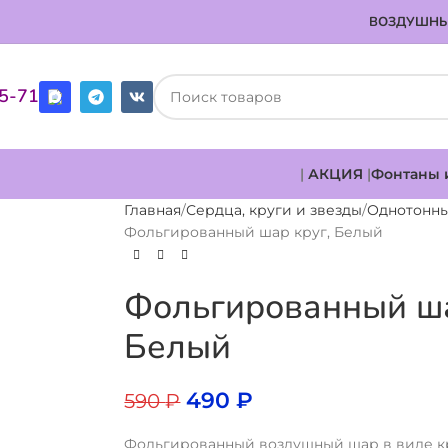
ВОЗДУШНЫ
85-71
|
АКЦИЯ
|
Фонтаны 
Главная
Сердца, круги и звезды
Однотонн
Фольгированный шар круг, Белый
Фольгированный ша
Белый
490
₽
590
₽
Фольгированный воздушный шар в виде кр