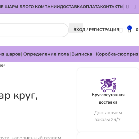
Е ШАРЫ БЛОГ
О КОМПАНИИ
ДОСТАВКА
ОПЛАТА
КОНТАКТЫ
0
ВХОД / РЕГИСТРАЦИЯ
из шаров
|
Определение пола
|
Выписка
|
Коробка-сюрприз
ые
р круг,
Круглосуточная
доставка
Доставляем
заказы 24/7!
уга, наполненный гелием.