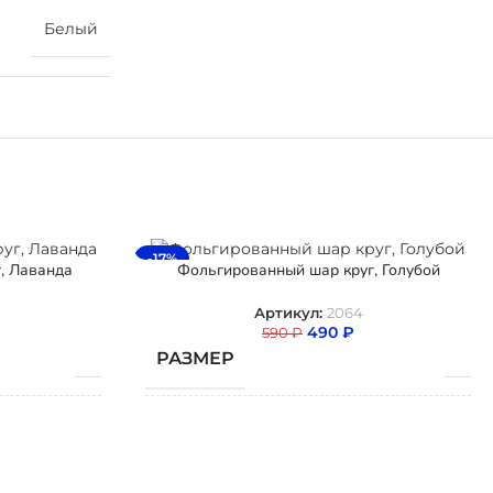
Белый
-17%
, Лаванда
Фольгированный шар круг, Голубой
Артикул:
2064
490
₽
590
₽
РАЗМЕР
ТИП ШАРА
гированный
Фольгированный