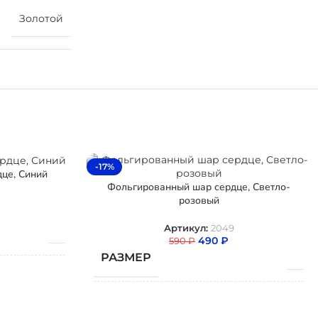
Золотой
-17%
це, Синий
Фольгированный шар сердце, Светло-
розовый
Артикул:
2049
490
₽
590
₽
РАЗМЕР
гированный
ТИП ШАРА
Фольгированный