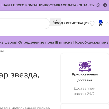
 ШАРЫ БЛОГ
О КОМПАНИИ
ДОСТАВКА
ОПЛАТА
КОНТАКТЫ
0
ВХОД / РЕГИСТРАЦИЯ
из шаров
|
Определение пола
|
Выписка
|
Коробка-сюрприз
ые
р звезда,
Круглосуточная
доставка
Доставляем
заказы 24/7!
езды, наполненный гелием.