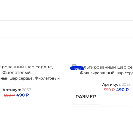
-17%
Фольгированный шар серд
ный шар сердце, Фиолетовый
Артикул:
2053
490
₽
590
₽
Артикул:
2057
490
₽
590
₽
РАЗМЕР
ТИП ШАРА
Фоль
А
Фольгированный