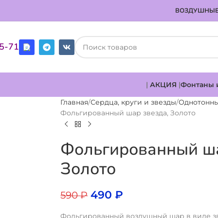
ВОЗДУШНЫЕ
85-71
|
АКЦИЯ
|
Фонтаны 
Главная
Сердца, круги и звезды
Однотонн
Фольгированный шар звезда, Золото
Фольгированный ша
Золото
490
₽
590
₽
Фольгированный воздушный шар в виде зв