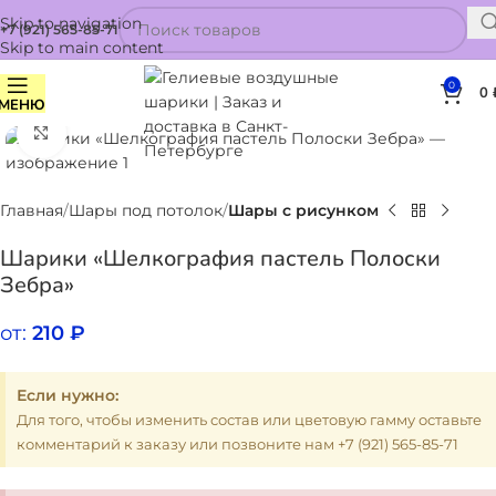
Skip to navigation
+7 (921) 565-85-71
Skip to main content
0
0
МЕНЮ
Нажмите, чтобы увеличить
Главная
Шары под потолок
Шары с рисунком
Шарики «Шелкография пастель Полоски
Зебра»
от:
210
₽
Если нужно:
Для того, чтобы изменить состав или цветовую гамму оставьте
комментарий к заказу или позвоните нам +7 (921) 565-85-71