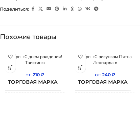
Поделиться:
Похожие товары
Шары «С днем рождения!
Шары «С рисунком Пятна
Твистинг»
Леопарда »
от:
210
₽
от:
240
₽
ТОРГОВАЯ МАРКА
ТОРГОВАЯ МАРКА
BELBAL
СТРАНА
СТРАНА
Бельгия
Б
ПРОИСХОЖДЕНИЯ
ПРОИСХОЖДЕНИЯ